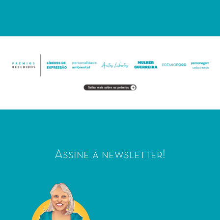
Assine a newsletter!