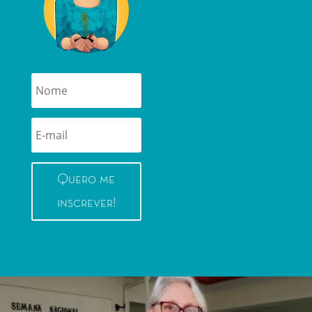
Quero me
inscrever!