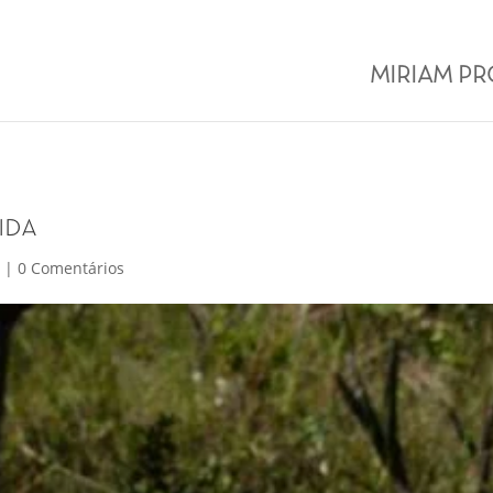
MIRIAM P
ida
o
|
0 Comentários