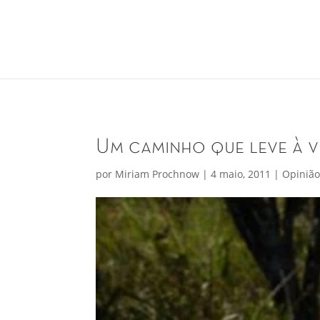
Um caminho que leve à v
por
Miriam Prochnow
|
4 maio, 2011
|
Opiniã