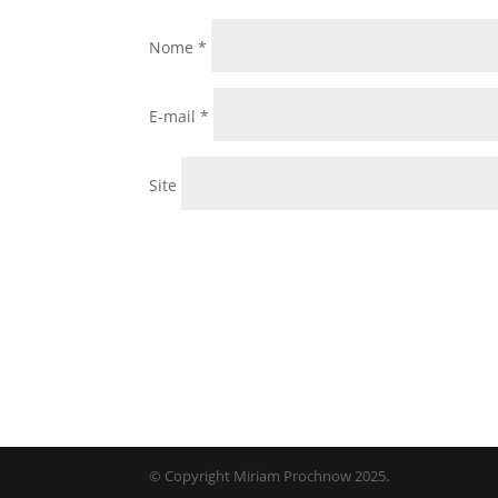
Nome
*
E-mail
*
Site
© Copyright Miriam Prochnow 2025.