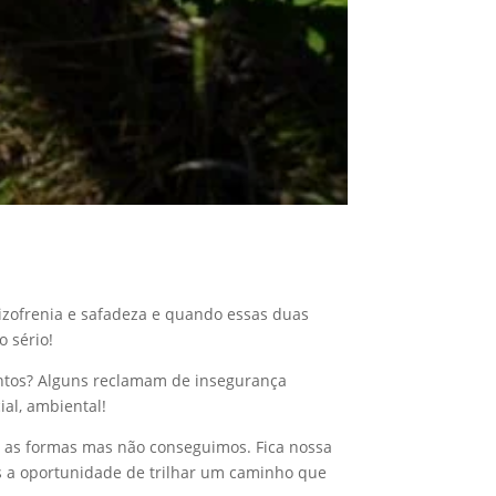
uizofrenia e safadeza e quando essas duas
 sério!
entos? Alguns reclamam de insegurança
ial, ambiental!
s as formas mas não conseguimos. Fica nossa
os a oportunidade de trilhar um caminho que