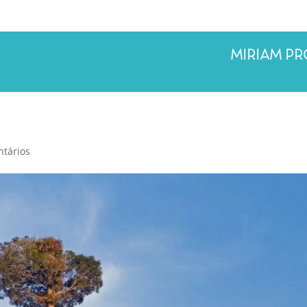
MIRIAM P
tários